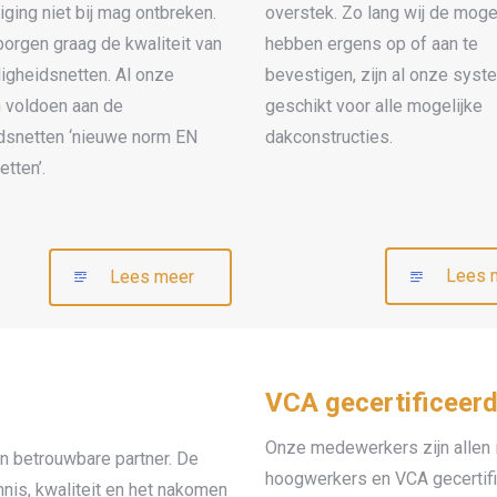
iging niet bij mag ontbreken.
overstek. Zo lang wij de moge
borgen graag de kwaliteit van
hebben ergens op of aan te
ligheidsnetten. Al onze
bevestigen, zijn al onze sys
n voldoen aan de
geschikt voor alle mogelijke
idsnetten ‘nieuwe norm EN
dakconstructies.
tten’.
Lees 
Lees meer
VCA gecertificeer
Onze medewerkers zijn allen i
n betrouwbare partner. De
hoogwerkers en VCA gecertific
nnis, kwaliteit en het nakomen