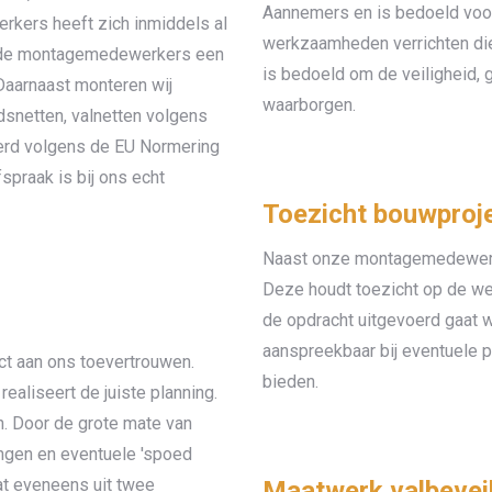
Aannemers en is bedoeld voor
rkers heeft zich inmiddels al
werkzaamheden verrichten die 
eide montagemedewerkers een
is bedoeld om de veiligheid,
Daarnaast monteren wij
waarborgen.
idsnetten, valnetten volgens
erd volgens de EU Normering
fspraak is bij ons echt
Toezicht bouwproj
Naast onze montagemedewerker
Deze houdt toezicht op de w
de opdracht uitgevoerd gaat w
aanspreekbaar bij eventuele 
ct aan ons toevertrouwen.
bieden.
ealiseert de juiste planning.
an. Door de grote mate van
gingen en eventuele 'spoed
at eveneens uit twee
Maatwerk valbeveil