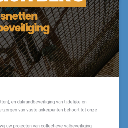
dsnetten
eveiliging
en), en dakrandbeveiliging van tijdelijke en
 verzorgen van vaste ankerpunten behoort tot onze
ij uw projecten van collectieve valbeveiliging