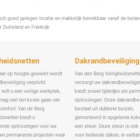
sch goed gelegen locatie en makkelijk bereikbaar vanaf de belang
 Duitsland en Frankrijk.
gheidsnetten
Dakrandbeveiliging
aar op hoogte gewerkt wordt
Van den Berg Veiligheidsnett
lbeveiliging verplicht.
verzorgt uw dakrandbeveiligi
k wilt u een veilige werkplek,
biedt zowel tijdelijke als per
 mag niet ten koste gaan van
oplossingen. Onze dakrandbev
omfort. Van de Berg
bestaat uit dubbele buizen,
dsnetten biedt u
gemonteerd in opgelaste koke
lende oplossingen voor uw
een steun. Deze steun is ook
e en permanente projecten waar
voor hellende daken, in verba