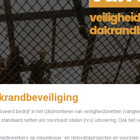
veilighei
dakrandb
krandbeveiliging
seerd bedrijf in het (de)monteren van veiligheidsnetten (vangnett
 standaard netten als roestvast stalen (rvs) uitvoering. Ook het
w medewerkers op nieuwbouw- en renovatieprojecten en voorzien w