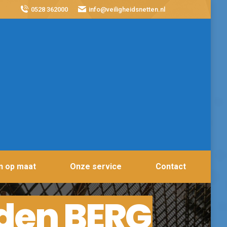
0528 362000
info@veiligheidsnetten.nl
n op maat
Onze service
Contact
den BERG